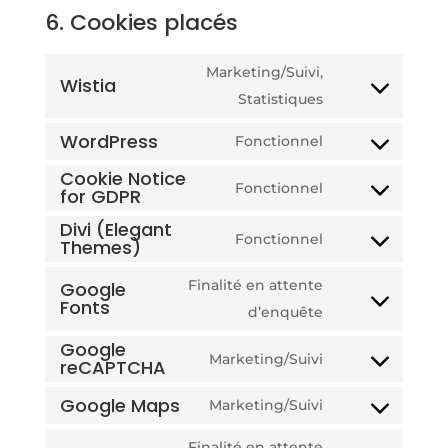
6. Cookies placés
Marketing/Suivi,
Wistia
Consent
Statistiques
to
WordPress
Fonctionnel
service
Consent
Cookie Notice
wistia
to
Fonctionnel
for GDPR
Consent
service
Divi (Elegant
to
wordpress
Fonctionnel
Themes)
Consent
service
to
cookie-
Finalité en attente
Google
Fonts
service
notice-
Consent
d’enquête
divi-
for-
to
Google
Marketing/Suivi
(elegant-
gdpr
reCAPTCHA
service
Consent
themes)
google-
to
Google Maps
Marketing/Suivi
Consent
fonts
service
to
Finalité en attente